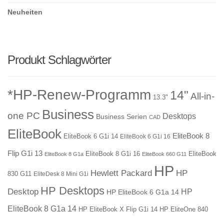
Neuheiten
Produkt Schlagwörter
*HP-Renew-Programm
14"
All-in-
13.3"
Business
one PC
Desktops
Business Serien
CAD
EliteBook
EliteBook 8
EliteBook 6 G1i 14
EliteBook 6 G1i 16
Flip G1i 13
EliteBook 8 G1i 16
EliteBook
EliteBook 8 G1a
EliteBook 660 G11
HP
Hewlett Packard
HP
830 G11
EliteDesk 8 Mini G1i
HP Desktops
Desktop
HP
HP EliteBook 6 G1a 14
EliteBook 8 G1a 14
HP EliteBook X Flip G1i 14
HP EliteOne 840