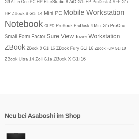
HP EliteStudio 8 AiO G1i
G9 All-in-One-PC
HP ProDesk 4 SFF G1i
Mobile Workstation
Mini PC
HP ZBook 8 G1i 14
Notebook
ProBook
ProOne
ProDesk 4 Mini G1i
OLED
Sure View
Workstation
Small Form Factor
Tower
ZBook
ZBook Fury G1i 16
ZBook 8 G1i 16
ZBook Fury G1i 18
ZBook X G1i 16
ZBook Ultra 14 Zoll G1a
Neu bei Asaboshi im Shop