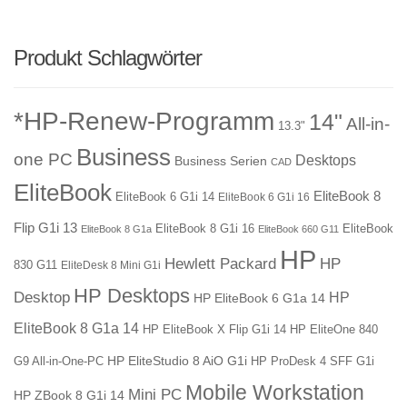
Produkt Schlagwörter
*HP-Renew-Programm
14"
All-in-
13.3"
Business
one PC
Desktops
Business Serien
CAD
EliteBook
EliteBook 8
EliteBook 6 G1i 14
EliteBook 6 G1i 16
Flip G1i 13
EliteBook 8 G1i 16
EliteBook
EliteBook 8 G1a
EliteBook 660 G11
HP
Hewlett Packard
HP
830 G11
EliteDesk 8 Mini G1i
HP Desktops
Desktop
HP
HP EliteBook 6 G1a 14
EliteBook 8 G1a 14
HP EliteBook X Flip G1i 14
HP EliteOne 840
HP EliteStudio 8 AiO G1i
G9 All-in-One-PC
HP ProDesk 4 SFF G1i
Mobile Workstation
Mini PC
HP ZBook 8 G1i 14