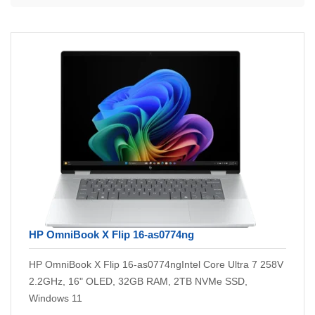
HP OmniBook X Flip 16-as0774ng
HP OmniBook X Flip 16-as0774ngIntel Core Ultra 7 258V
2.2GHz, 16" OLED, 32GB RAM, 2TB NVMe SSD,
Windows 11