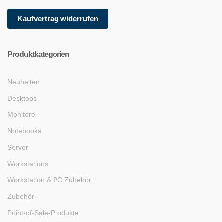
Kaufvertrag widerrufen
Produktkategorien
Neuheiten
Desktops
Monitore
Notebooks
Server
Workstations
Workstation & PC Zubehör
Zubehör
Point-of-Sale-Produkte