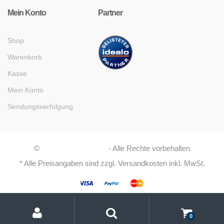
Mein Konto
Partner
Shop
Warenkorb
Kasse
Mein Konto
Sendungsverfolgung
©
Asaboshi Systems
- Alle Rechte vorbehalten
* Alle Preisangaben sind zzgl. Versandkosten inkl. MwSt.
My
Suche
Suchen
Account
nach:
0