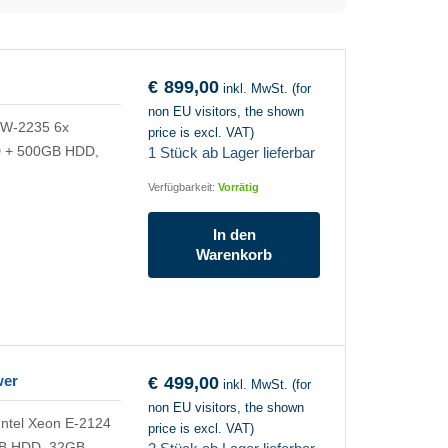
€
899,00
inkl. MwSt. (for
non EU visitors, the shown
 W-2235 6x
price is excl. VAT)
 + 500GB HDD,
1 Stück ab Lager lieferbar
Verfügbarkeit:
Vorrätig
In den
Warenkorb
wer
€
499,00
inkl. MwSt. (for
non EU visitors, the shown
Intel Xeon E-2124
price is excl. VAT)
B HDD, 32GB