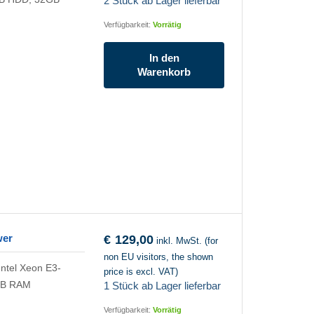
2 Stück ab Lager lieferbar
Verfügbarkeit:
Vorrätig
In den
Warenkorb
wer
€
129,00
inkl. MwSt. (for
non EU visitors, the shown
ntel Xeon E3-
price is excl. VAT)
GB RAM
1 Stück ab Lager lieferbar
Verfügbarkeit:
Vorrätig