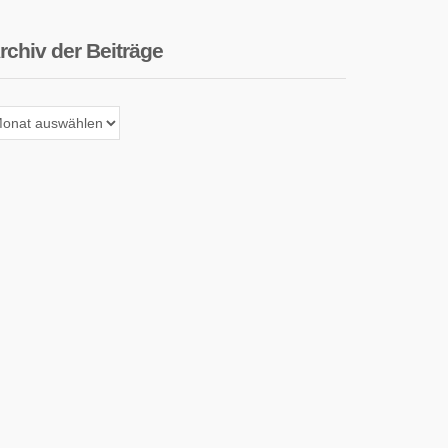
rchiv der Beiträge
chiv
r
iträge