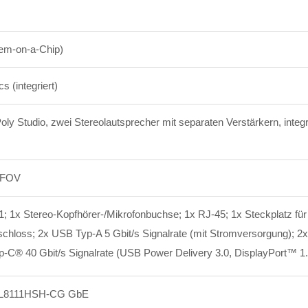
em-on-a-Chip)
cs (integriert)
oly Studio, zwei Stereolautsprecher mit separaten Verstärkern, integr
WFOV
; 1x Stereo-Kopfhörer-/Mikrofonbuchse; 1x RJ-45; 1x Steckplatz für
schloss; 2x USB Typ-A 5 Gbit/s Signalrate (mit Stromversorgung); 2
p-C® 40 Gbit/s Signalrate (USB Power Delivery 3.0, DisplayPort™
1
TL8111HSH-CG GbE