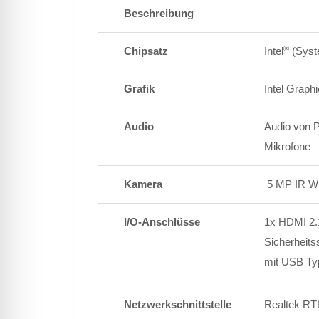
Beschreibung
®
Chipsatz
Intel
(Syst
Grafik
Intel Graphi
Audio
Audio von P
Mikrofone
Kamera
5 MP IR 
I/O-Anschlüsse
1x HDMI 2.1
Sicherheits
mit USB Ty
Netzwerkschnittstelle
Realtek R