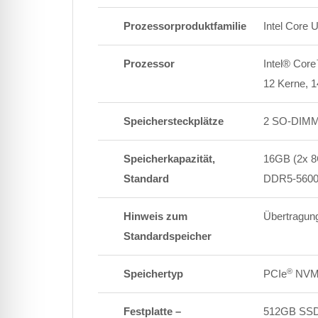
Prozessorproduktfamilie
Intel Core U
Prozessor
Intel® Core
12 Kerne, 
Speichersteckplätze
2 SO-DIM
Speicherkapazität,
16GB (2x 8
Standard
DDR5-560
Hinweis zum
Übertragung
Standardspeicher
®
Speichertyp
PCIe
NVM
Festplatte –
512GB SS