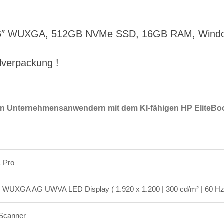
, 16″ WUXGA, 512GB NVMe SSD, 16GB RAM, Window
lverpackung !
on Unternehmensanwendern mit dem KI-fähigen HP EliteBook
 Pro
″ WUXGA AG UWVA LED Display ( 1.920 x 1.200 | 300 cd/m² | 60 Hz
-Scanner