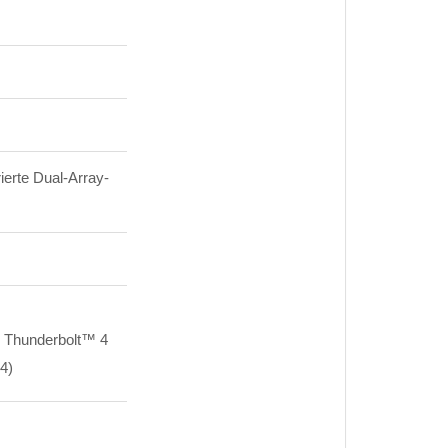
ierte Dual-Array-
x Thunderbolt™ 4
.4)