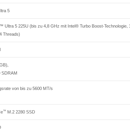
ltra 5
™ Ultra 5 225U (bis zu 4,8 GHz mit Intel® Turbo Boost-Technologie
14
Threads)
M
GB),
0 SDRAM
srate von bis zu 5600 MT/s
™
e
M.2 2280 SSD
D