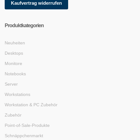
Kaufvertrag widerrufen
Produktkategorien
Neuheiten
Desktops
Monitore
Notebooks
Server
Workstations
Workstation & PC Zubehör
Zubehör
Point-of-Sale-Produkte
Schnäppchenmarkt