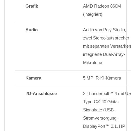
Grafik
AMD Radeon 860M
(integriert)
Audio
Audio von Poly Studio,
zwei Stereolautsprecher
mit separaten Verstärker
integrierte Dual-Array-
Mikrofone
Kamera
5 MP IR-KI-Kamera
I/O-Anschlüsse
2 Thunderbolt™ 4 mit U
Type-C® 40 Gbit/s
Signalrate (USB-
Stromversorgung,
DisplayPort™ 2.1, HP