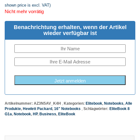
shown price is excl. VAT)
Nicht mehr vorrätig
Benachrichtung erhalten, wenn der Artikel
wieder verfügbar ist
Jetzt anmelden
Artikelnummer:
AZ3N5AV_K4H
Kategorien:
Elitebook
,
Notebooks
,
Alle
Produkte
,
Hewlett Packard
,
16" Notebooks
Schlagwörter:
EliteBook 8
G1a
,
Notebook
,
HP
,
Business
,
EliteBook