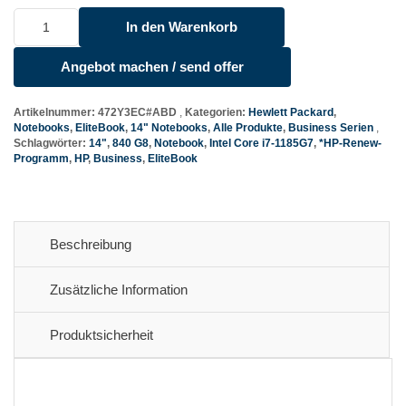
HP
In den Warenkorb
EliteBook
840
Angebot machen / send offer
G8
Menge
Artikelnummer:
472Y3EC#ABD
Kategorien:
Hewlett Packard
,
Notebooks
,
EliteBook
,
14" Notebooks
,
Alle Produkte
,
Business Serien
Schlagwörter:
14"
,
840 G8
,
Notebook
,
Intel Core i7-1185G7
,
*HP-Renew-
Programm
,
HP
,
Business
,
EliteBook
Beschreibung
Zusätzliche Information
Produktsicherheit