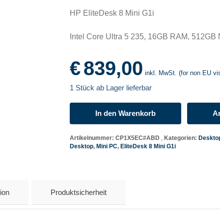
HP EliteDesk 8 Mini G1i
Intel Core Ultra 5 235, 16GB RAM, 512GB
€
839,00
inkl. MwSt. (for non EU vis
1 Stück ab Lager lieferbar
In den Warenkorb
An
HP
EliteDesk
Artikelnummer:
CP1X5EC#ABD
Kategorien:
Deskto
8
Desktop
,
Mini PC
,
EliteDesk 8 Mini G1i
Mini
G1i
Menge
ion
Produktsicherheit