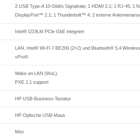
2 USB Type-A 10 Gbit/s Signalrate; 1 HDMI 2.1; 1 RJ-45; 1 
DisplayPort™ 2.1; 1 Thunderbolt™ 4; 2 externe Antennenans
Intel® I219LM PCle GbE integriert
LAN, Intel® Wi-Fi 7 BE200 (2×2) und Bluetooth® 5,4 Wireless-
vPro®
Wake on LAN (WoL),
PXE 2.1 support
HP USB-Business-Tastatur
HP Optische USB-Maus
Mini