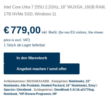
Intel Core Ultra 7 255U 2.2GHz, 16″ WUXGA, 16GB RAM,
1TB NVMe SSD, Windows 11
€
779,00
inkl. MwSt. (for non EU visitors, the shown
price is excl. VAT)
1 Stück ab Lager lieferbar
In den Warenkorb
HP
OmniBook
Angebot machen / send offer
5
AI
Artikelnummer:
BH3S4EA#ABD
Kategorien:
Notebooks
,
15"
16-
Notebooks
,
Alle Produkte
,
Hewlett Packard
,
16" Notebooks
,
Envy /
af1770ng
Spectre / Omnibook
Schlagwörter:
OmniBook 5 AI 16-af1770ng
,
Menge
Notebook
,
*HP-Renew-Programm
,
HP