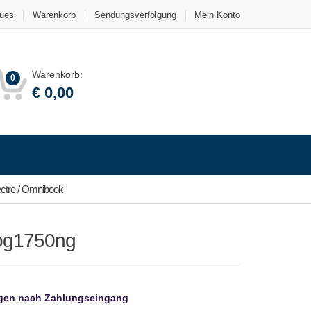
ues
Warenkorb
Sendungsverfolgung
Mein Konto
Warenkorb:
0
€
0,00
ctre / Omnibook
bg1750ng
agen nach Zahlungseingang