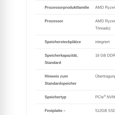
Prozessorproduktfamilie
AMD Ryzen
Prozessor
AMD Ryzen™
Threads)
Speichersteckplätze
integriert
Speicherkapazität,
16 GB DD
Standard
Hinweis zum
Übertragung
Standardspeicher
®
Speichertyp
PCIe
NVM
Festplatte –
512GB SS