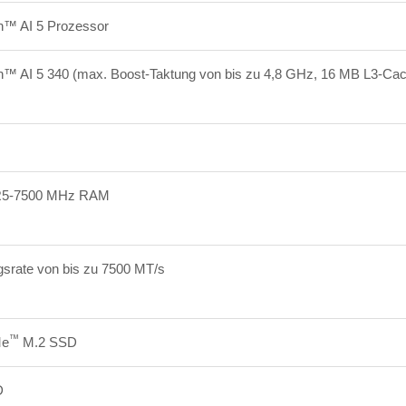
™ AI 5 Prozessor
 AI 5 340 (max. Boost-Taktung von bis zu 4,8 GHz, 16 MB L3-Cach
R5-7500 MHz RAM
srate von bis zu 7500 MT/s
™
e
M.2 SSD
D