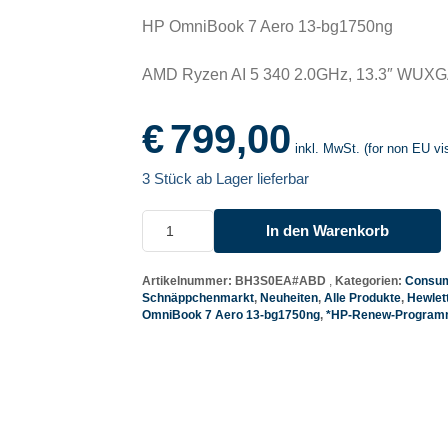
HP OmniBook 7 Aero 13-bg1750ng
AMD Ryzen AI 5 340 2.0GHz, 13.3″ WUX
€
799,00
inkl. MwSt. (for non EU vis
3 Stück ab Lager lieferbar
HP
In den Warenkorb
OmniBook
7
Aero
Artikelnummer:
BH3S0EA#ABD
Kategorien:
Consum
Schnäppchenmarkt
,
Neuheiten
,
Alle Produkte
,
Hewlet
13-
OmniBook 7 Aero 13-bg1750ng
,
*HP-Renew-Progra
bg1750ng
Menge