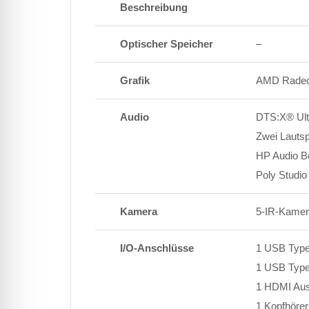
Beschreibung
Optischer Speicher
–
Grafik
AMD Radeo
Audio
DTS:X® Ult
Zwei Lauts
HP Audio B
Poly Studio
Kamera
5-IR-Kamera
I/O-Anschlüsse
1 USB Type-
1 USB Type-
1 HDMI Aus
1 Kopfhöre