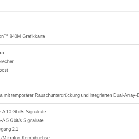
n™ 840M Grafikkarte
ra
precher
oost
 mit temporärer Rauschunterdrückung und integrierten Dual-Array-D
A 10 Gbit/s Signalrate
A 5 Gbit/s Signalrate
gang 2.1
r-/Mikrofon-Kombibuchse