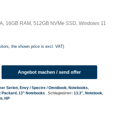
GA, 16GB RAM, 512GB NVMe SSD, Windows 11
itors, the shown price is excl. VAT)
Angebot machen / send offer
er Serien
,
Envy / Spectre / Omnibook
,
Notebooks
,
t Packard
,
13" Notebooks
Schlagwörter:
13.3"
,
Notebook
,
mm
,
HP