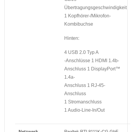
Übertragungsgeschwindigkeit
1 Kopfhörer-/Mikrofon-
Kombibuchse
Hinten:
4 USB 2.0 Typ A
-Anschlüsse 1 HDMI 1.4b-
Anschluss 1 DisplayPort™
1.4a-
Anschluss 1 RJ-45-
Anschluss
1 Stromanschluss
1 Audio-Line-In/Out
Netzwerk
Realtek RTL8111K-CG GbE