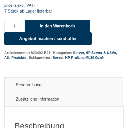
price is excl. VAT)
7 Stück ab Lager lieferbar
HP
In den Warenkorb
ProLiant
ML30
Angebot machen / send offer
Gen9
CTO
Server
Artikelnummer:
823402-B21
Kategorien:
Server
,
HP Server & USVs
,
Alle Produkte
Schlagwörter:
Server
,
HP
,
Proliant
,
ML30 Gen9
Menge
Beschreibung
Zusätzliche Information
Beschreibung