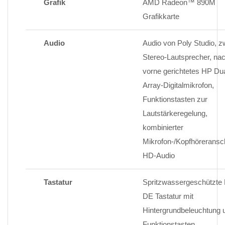
Grafik
AMD Radeon™ 890M
Grafikkarte
Audio
Audio von Poly Studio, z
Stereo-Lautsprecher, na
vorne gerichtetes HP Dua
Array-Digitalmikrofon,
Funktionstasten zur
Lautstärkeregelung,
kombinierter
Mikrofon-/Kopfhöreransc
HD-Audio
Tastatur
Spritzwassergeschützte
DE Tastatur mit
Hintergrundbeleuchtung 
Funktionstasten