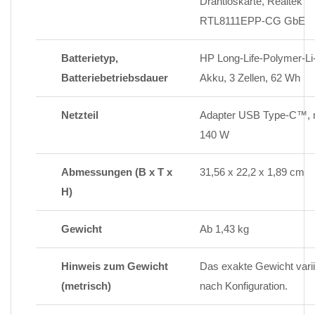
Drahtloskarte, Realtek
RTL8111EPP-CG GbE
Batterietyp,
HP Long-Life-Polymer-Li-
Batteriebetriebsdauer
Akku, 3 Zellen, 62 Wh
Netzteil
Adapter USB Type-C™, 
140 W
Abmessungen (B x T x
31,56 x 22,2 x 1,89 cm
H)
Gewicht
Ab 1,43 kg
Hinweis zum Gewicht
Das exakte Gewicht variie
(metrisch)
nach Konfiguration.