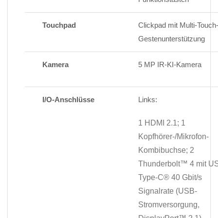
Touchpad
Clickpad mit Multi-Touch
Gestenunterstützung
Kamera
5 MP IR-KI-Kamera
I/O-Anschlüsse
Links:
1 HDMI 2.1; 1
Kopfhörer-/Mikrofon-
Kombibuchse; 2
Thunderbolt™ 4 mit U
Type-C® 40 Gbit/s
Signalrate (USB-
Stromversorgung,