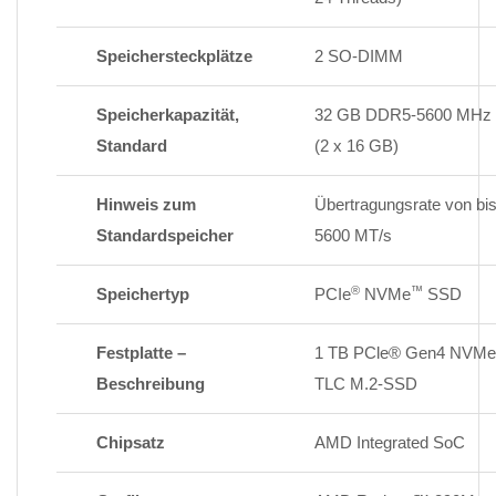
Speichersteckplätze
2 SO-DIMM
Speicherkapazität,
32 GB DDR5-5600 MHz
Standard
(2 x 16 GB)
Hinweis zum
Übertragungsrate von bi
Standardspeicher
5600 MT/s
®
™
Speichertyp
PCIe
NVMe
SSD
Festplatte –
1 TB PCle® Gen4 NVM
Beschreibung
TLC M.2-SSD
Chipsatz
AMD Integrated SoC