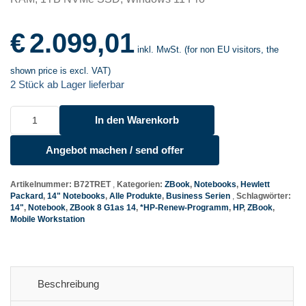
€
2.099,01
inkl. MwSt. (for non EU visitors, the
shown price is excl. VAT)
2 Stück ab Lager lieferbar
HP
In den Warenkorb
ZBook
8
Angebot machen / send offer
G1as
14
Menge
Artikelnummer:
B72TRET
Kategorien:
ZBook
,
Notebooks
,
Hewlett
Packard
,
14" Notebooks
,
Alle Produkte
,
Business Serien
Schlagwörter:
14"
,
Notebook
,
ZBook 8 G1as 14
,
*HP-Renew-Programm
,
HP
,
ZBook
,
Mobile Workstation
Beschreibung