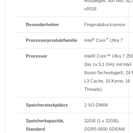
entspiegelt, 300 Nits, 62
sRGB
Besonderheiten
Fingerabdrucksensor
®
™
Prozessorproduktfamilie
Intel
Core
Ultra 7
Prozessor
Intel® Core™ Ultra 7 25
(bis zu 5,1 GHz mit Intel
Boost-Technologie®, 24
L3 Cache, 16 Kerne, 16
Threads)
Speichersteckplätze
2 SO-DIMM
Speicherkapazität,
32GB (1 x 32GB),
Standard
DDR5-5600 SDRAM