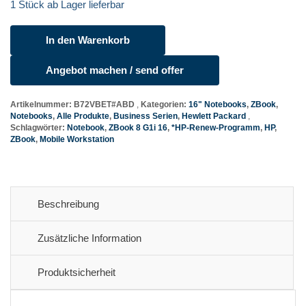
1 Stück ab Lager lieferbar
In den Warenkorb
HP
ZBook
Angebot machen / send offer
8
G1i
Artikelnummer:
B72VBET#ABD
Kategorien:
16" Notebooks
,
ZBook
,
16
Notebooks
,
Alle Produkte
,
Business Serien
,
Hewlett Packard
Menge
Schlagwörter:
Notebook
,
ZBook 8 G1i 16
,
*HP-Renew-Programm
,
HP
,
ZBook
,
Mobile Workstation
Beschreibung
Zusätzliche Information
Produktsicherheit