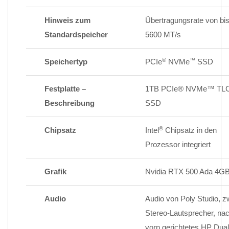
Hinweis zum
Übertragungsrate von bi
Standardspeicher
5600 MT/s
®
™
Speichertyp
PCIe
NVMe
SSD
Festplatte –
1TB PCIe® NVMe™ TL
Beschreibung
SSD
®
Chipsatz
Intel
Chipsatz in den
Prozessor integriert
Grafik
Nvidia RTX 500 Ada 4G
Audio
Audio von Poly Studio, z
Stereo-Lautsprecher, na
vorn gerichtetes HP Dual