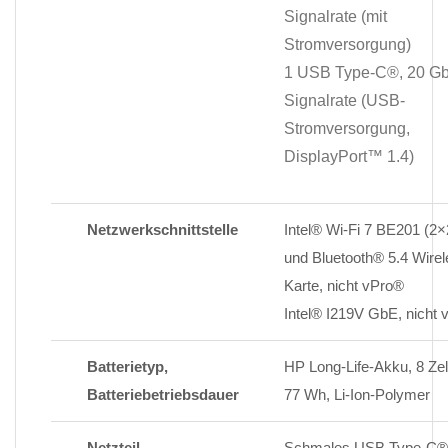
Signalrate (mit
Stromversorgung)
1 USB Type-C®, 20 Gbi
Signalrate (USB-
Stromversorgung,
DisplayPort™ 1.4)
Netzwerkschnittstelle
Intel® Wi-Fi 7 BE201 (2×
und Bluetooth® 5.4 Wirel
Karte, nicht vPro®
Intel® I219V GbE, nicht 
Batterietyp,
HP Long-Life-Akku, 8 Zel
Batteriebetriebsdauer
77 Wh, Li-Ion-Polymer
Netzteil
Schmales USB Type-C®