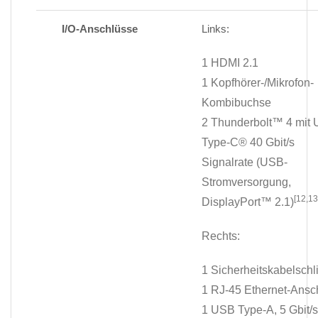
I/O-Anschlüsse
Links:
1 HDMI 2.1
1 Kopfhörer-/Mikrofon-
Kombibuchse
2 Thunderbolt™ 4 mit
Type-C® 40 Gbit/s
Signalrate (USB-
Stromversorgung,
[12,13
DisplayPort™ 2.1)
Rechts:
1 Sicherheitskabelschli
1 RJ-45 Ethernet-Ansc
1 USB Type-A, 5 Gbit/s