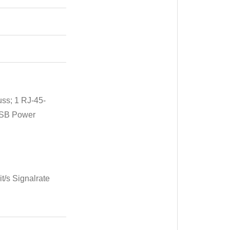
uss; 1 RJ-45-
(USB Power
/s Signalrate