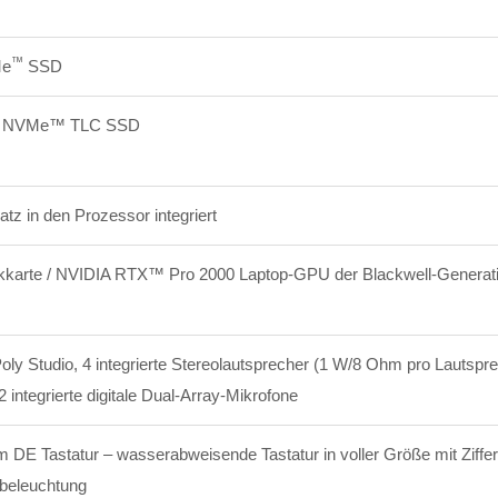
™
e
SSD
® NVMe™ TLC SSD
tz in den Prozessor integriert
kkarte /
NVIDIA RTX™ Pro 2000 Laptop-GPU der Blackwell-Genera
oly Studio, 4 integrierte Stereolautsprecher (1 W/8 Ohm pro Lautspre
2 integrierte digitale Dual-Array-Mikrofone
DE Tastatur – wasserabweisende Tastatur in voller Größe mit Ziffe
dbeleuchtung