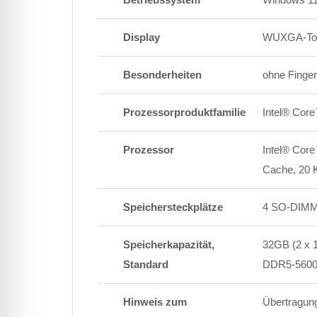
Display
WUXGA-Touch
Besonderheiten
ohne Finge
Prozessorproduktfamilie
Intel® Core
Prozessor
Intel® Core
Cache, 20 
Speichersteckplätze
4 SO-DIM
Speicherkapazität,
32GB (2 x 
Standard
DDR5-560
Hinweis zum
Übertragung