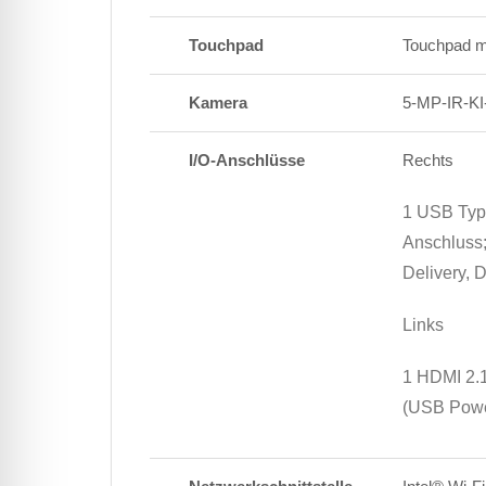
Touchpad
Touchpad mi
Kamera
5-MP-IR-K
I/O-Anschlüsse
Rechts
1 USB Typ-
Anschluss;
Delivery, 
Links
1 HDMI 2.1
(USB Powe