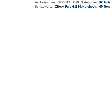
Artikelnummer:
D79V5E8#ABD
Kategorien:
16" Not
Schlagwörter:
ZBook Fury G1i 16
,
Notebook
,
*HP-Ren