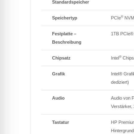
Standardspeicher
®
Speichertyp
PCIe
NVM
Festplatte –
1TB PCIe
Beschreibung
®
Chipsatz
Intel
Chipsa
Grafik
Intel® Grafi
dediziert)
Audio
Audio von P
Verstärker, 
Tastatur
HP Premium 
Hintergrun