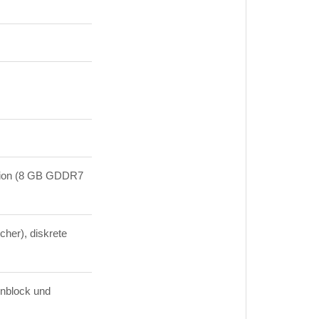
tion (8 GB GDDR7
cher), diskrete
rnblock und