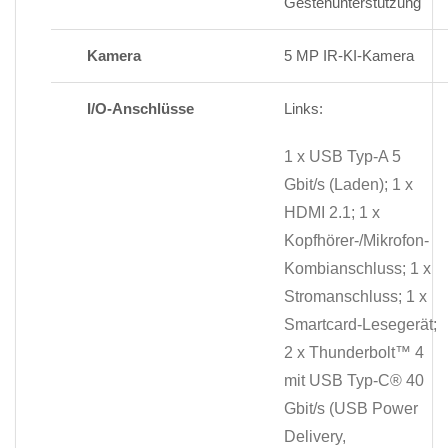
Gestenunterstützung
Kamera
5 MP IR-KI-Kamera
I/O-Anschlüsse
Links:
1 x USB Typ-A 5
Gbit/s (Laden); 1 x
HDMI 2.1; 1 x
Kopfhörer-/Mikrofon-
Kombianschluss; 1 x
Stromanschluss; 1 x
Smartcard-Lesegerät;
2 x Thunderbolt™ 4
mit USB Typ-C® 40
Gbit/s (USB Power
Delivery,