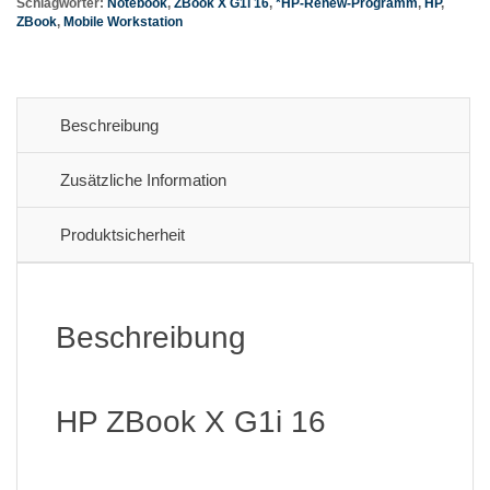
Schlagwörter:
Notebook
,
ZBook X G1i 16
,
*HP-Renew-Programm
,
HP
,
ZBook
,
Mobile Workstation
Beschreibung
Zusätzliche Information
Produktsicherheit
Beschreibung
HP ZBook X G1i 16