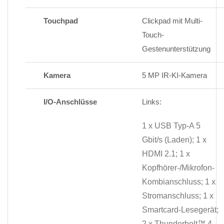
Touchpad
Clickpad mit Multi-
Touch-
Gestenunterstützung
Kamera
5 MP IR-KI-Kamera
I/O-Anschlüsse
Links:
1 x USB Typ-A 5
Gbit/s (Laden); 1 x
HDMI 2.1; 1 x
Kopfhörer-/Mikrofon-
Kombianschluss; 1 x
Stromanschluss; 1 x
Smartcard-Lesegerät;
2 x Thunderbolt™ 4