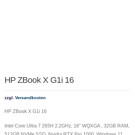
HP ZBook X G1i 16
zzgl.
Versandkosten
HP ZBook X G1i 16
Intel Core Ultra 7 265H 2.2GHz, 16″ WQXGA , 32GB RAM,
512GB NVMe SSD, Nvidia RTX Pro 1000, Windows 11