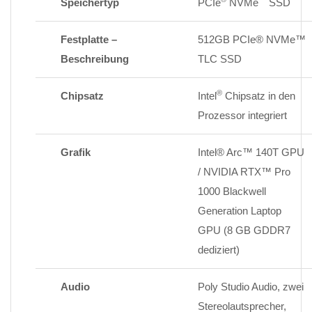
Speichertyp
PCIe
NVMe
SSD
Festplatte –
512GB PCIe® NVMe™
Beschreibung
TLC SSD
®
Chipsatz
Intel
Chipsatz in den
Prozessor integriert
Grafik
Intel® Arc™ 140T GPU
/ NVIDIA RTX™ Pro
1000 Blackwell
Generation Laptop
GPU (8 GB GDDR7
dediziert)
Audio
Poly Studio Audio, zwei
Stereolautsprecher,