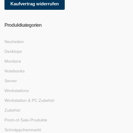
Kaufvertrag widerrufen
Produktkategorien
Neuheiten
Desktops
Monitore
Notebooks
Server
Workstations
Workstation & PC Zubehör
Zubehör
Point-of-Sale-Produkte
Schnäppchenmarkt