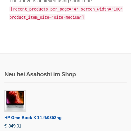
The above is achieved using short code
[recent_products per_page="4" screen_width="100"
product_item_size="size-medium"]
Neu bei Asaboshi im Shop
HP OmniBook X 14-fk0352ng
€
849,01