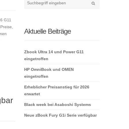
your
Suche
search
16 G11
here
Preise,
Aktuelle Beiträge
enen
e
Zbook Ultra 14 und Power G11
eingetroffen
HP OmniBook und OMEN
eingetroffen
Erheblicher Preisanstieg für 2026
erwartet
gbar
Black week bei Asaboshi Systems
Neue zBook Fury G1i Serie verfügbar