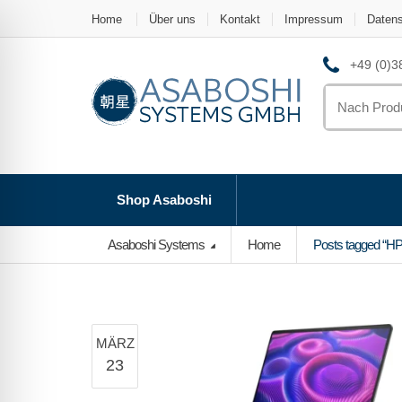
Home
Über uns
Kontakt
Impressum
Daten
+49 (0)38
Search
for:
Shop Asaboshi
Asaboshi Systems
Home
Posts tagged “HP
MÄRZ
23