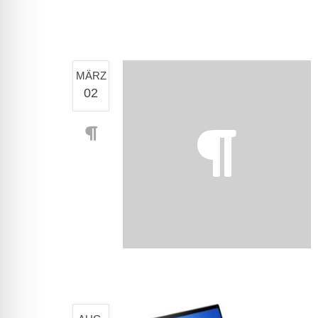
MÄRZ
02