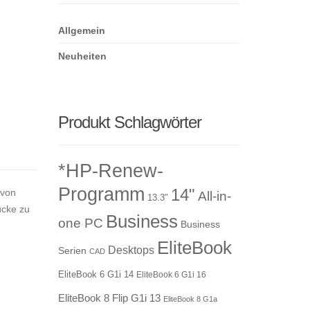
Allgemein
Neuheiten
Produkt Schlagwörter
*HP-Renew-
Programm
14"
 von
All-in-
13.3"
ücke zu
Business
one PC
Business
EliteBook
Desktops
Serien
CAD
EliteBook 6 G1i 14
EliteBook 6 G1i 16
EliteBook 8 Flip G1i 13
EliteBook 8 G1a