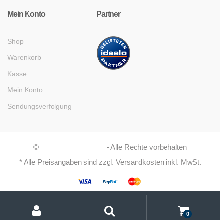
Mein Konto
Partner
Shop
Warenkorb
Kasse
Mein Konto
Sendungsverfolgung
©
Asaboshi Systems
- Alle Rechte vorbehalten
* Alle Preisangaben sind zzgl. Versandkosten inkl. MwSt.
My
Suche
Suchen
Account
nach:
0