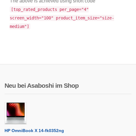
The above is achieved using short code
[top_rated_products per_page="4"
screen_width="100" product_item_size="size-
medium"]
Neu bei Asaboshi im Shop
HP OmniBook X 14-fk0352ng